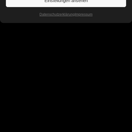
Einstellungen ansehen
Datenschutzerklärung
Impressum
Dazu biete ich verschiedene
Workshops an:
Midjourney Online
Workshops
und
Midjourney Live
Workshops
sowie einen
Weavy
Workshop
für Solopreneure,
Unternehmen und Kreativunits an.