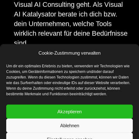
Visual AI Consulting geht. Als Visual
AI Katalysator berate ich dich bzw.
dein Unternehmen, welche Tools
wirklich relevant für deine Bedürfnisse
sind.
Cookie-Zustimmung verwalten
Denn gerade im Marketing sind diese
Tools heute unerlässlich und bieten
Um dir ein optimales Erlebnis zu bieten, verwenden wir Technologien wie
Cookies, um Geräteinformationen zu speichern und/oder darauf
effiziente Möglichkeiten und tolle
zuzugreifen. Wenn du diesen Technologien zustimmst, können wir Daten
Ergebnisse für Social Media,
wie das Surfverhalten oder eindeutige IDs auf dieser Website verarbeiten.
Wenn du deine Zustimmung nicht erteilst oder zurückziehst, können
Websites, Blogs, Videos,
bestimmte Merkmale und Funktionen beeinträchtigt werden.
Präsentationen und Print.
Akzeptieren
Ablehnen