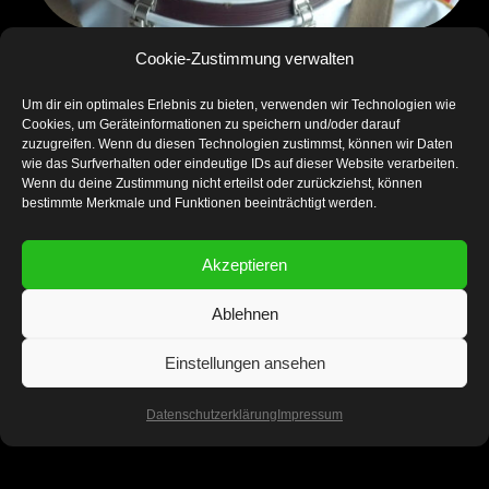
Cookie-Zustimmung verwalten
Bild: KI generiert
Um dir ein optimales Erlebnis zu bieten, verwenden wir Technologien wie
Cookies, um Geräteinformationen zu speichern und/oder darauf
zuzugreifen. Wenn du diesen Technologien zustimmst, können wir Daten
wie das Surfverhalten oder eindeutige IDs auf dieser Website verarbeiten.
Wenn du deine Zustimmung nicht erteilst oder zurückziehst, können
bestimmte Merkmale und Funktionen beeinträchtigt werden.
Akzeptieren
Ablehnen
Und weil ich mich regelmäßig
Einstellungen ansehen
weiterbilde und über den
Tellerrand hinauschaue, habe ich
Datenschutzerklärung
Impressum
im Februar 2024 in Wien eine
Weiterbildung am Zukunftsinstitut