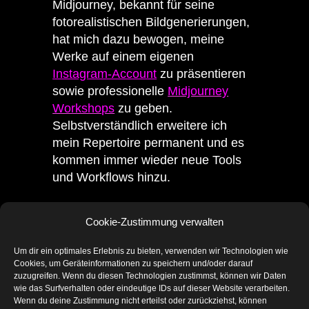
Midjourney, bekannt für seine
fotorealistischen Bildgenerierungen,
hat mich dazu bewogen, meine
Werke auf einem eigenen
Instagram-Account
zu präsentieren
sowie professionelle
Midjourney
Workshops
zu geben.
Selbstverständlich erweitere ich
mein Repertoire permanent und es
kommen immer wieder neue Tools
und Workflows hinzu.
Als Mitgründerin und stellvertretende
Cookie-Zustimmung verwalten
Vorstandsvorsitzende des Kölner
Vereins
GMKI
– Gemeinsam mit
Um dir ein optimales Erlebnis zu bieten, verwenden wir Technologien wie
künstlicher Intelligenz e.V. setze ich
Cookies, um Geräteinformationen zu speichern und/oder darauf
mich zudem ehrenamtlich für die
zuzugreifen. Wenn du diesen Technologien zustimmst, können wir Daten
wie das Surfverhalten oder eindeutige IDs auf dieser Website verarbeiten.
notwendige Aufklärung der
Wenn du deine Zustimmung nicht erteilst oder zurückziehst, können