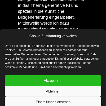
in das Thema generative KI und
speziell in die Künstliche
Bildgenerierung eingearbeitet.
Mittlerweile werde ich dazu
deutschlandweit als Expertin für
Vorträge und Workshops von
Cookie-Zustimmung verwalten
namhaften Unternehmen und
Um dir ein optimales Erlebnis zu bieten, verwenden wir Technologien wie
Agenturen gebucht.
Cookies, um Geräteinformationen zu speichern und/oder darauf
zuzugreifen. Wenn du diesen Technologien zustimmst, können wir Daten
Insbesondere das KI-Tool
wie das Surfverhalten oder eindeutige IDs auf dieser Website verarbeiten.
Midjourney, bekannt für seine
Wenn du deine Zustimmung nicht erteilst oder zurückziehst, können
bestimmte Merkmale und Funktionen beeinträchtigt werden.
fotorealistischen Bildgenerierungen,
hat mich dazu bewogen, meine
Werke auf einem eigenen
Akzeptieren
Instagram-Account
zu präsentieren
Ablehnen
sowie professionelle
Midjourney
Workshops
zu geben.
Einstellungen ansehen
Selbstverständlich erweitere ich